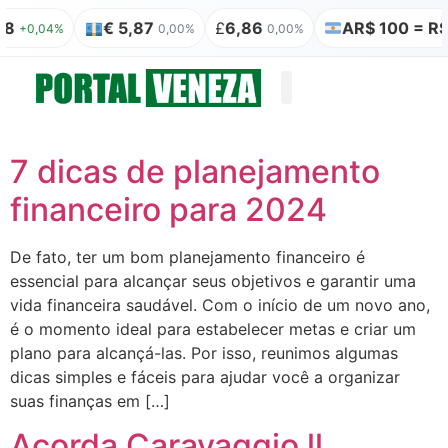
€ 5,87
£
6,86
AR$ 100 = R$ 0
+0,04%
0,00%
0,00%
Quem somos
Publicação Legal
7 dicas de planejamento
financeiro para 2024
De fato, ter um bom planejamento financeiro é
essencial para alcançar seus objetivos e garantir uma
vida financeira saudável. Com o início de um novo ano,
é o momento ideal para estabelecer metas e criar um
plano para alcançá-las. Por isso, reunimos algumas
dicas simples e fáceis para ajudar você a organizar
suas finanças em […]
Acorda Caravaggio ll