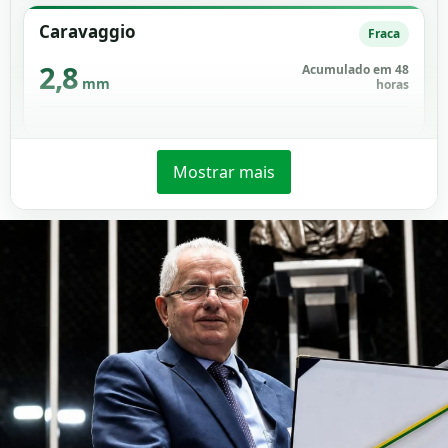
Caravaggio
Fraca
2,8
Acumulado em 48
mm
horas
Mostrar mais
Jardim Florença
Fraca
5,6
Acumulado em 48
mm
horas
Picadão
Fraca
3,0
Acumulado em 48
mm
horas