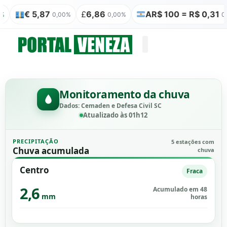
 5,87
£
6,86
AR$ 100 = R$ 0,31
₿
0,00%
0,00%
0,00%
Quem somos
Publicação Legal
Monitoramento da chuva
Dados: Cemaden e Defesa Civil SC
Atualizado às 01h12
PRECIPITAÇÃO
5 estações com
Chuva acumulada
chuva
Centro
Fraca
2,6
Acumulado em 48
mm
horas