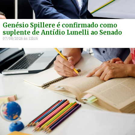
São Bento Baixo
Fraca
6,2
Acumulado em 48
mm
horas
Genésio Spillere é confirmado como
suplente de Antídio Lunelli ao Senado
07/08/2026
12h16
HIDROLOGIA
PICADÃO
≋
Rio Mãe Luzia
28 cm acima do nível normal
SÃO BENTO BAIXO
≋
Rio São Bento
4 cm abaixo do nível normal