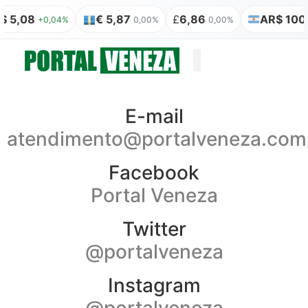
$ 5,08
€ 5,87
£
6,86
AR$ 100 
+0,04%
0,00%
0,00%
Quem somos
Publicação Legal
E-mail
atendimento@portalveneza.com
Facebook
Portal Veneza
Twitter
@portalveneza
Instagram
@portalveneza