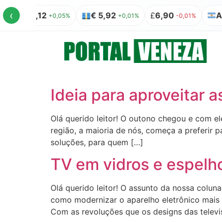
‹
US$ 5,12
€ 5,92
£
6,90
AR$ 
+0,05%
+0,01%
-0,01%
Ideia para aproveitar a
Olá querido leitor! O outono chegou e com e
região, a maioria de nós, começa a preferir 
soluções, para quem […]
TV em vidros e espelh
Olá querido leitor! O assunto da nossa colun
como modernizar o aparelho eletrônico mais q
Com as revoluções que os designs das televi