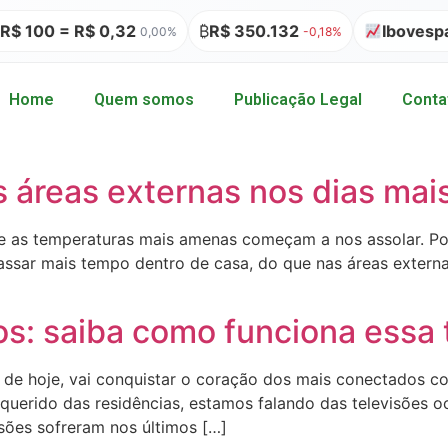
100 = R$ 0,32
₿
R$ 350.132
Ibovespa 17
0,00%
-0,18%
Home
Quem somos
Publicação Legal
Conta
s áreas externas nos dias mais
le as temperaturas mais amenas começam a nos assolar. Por
passar mais tempo dentro de casa, do que nas áreas extern
os: saiba como funciona essa
a de hoje, vai conquistar o coração dos mais conectados co
uerido das residências, estamos falando das televisões oc
sões sofreram nos últimos […]