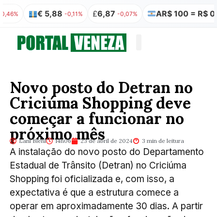
€ 5,88
£
6,87
AR$ 100 = R$ 0,32
-0,11%
-0,07%
0,
Quem somos
Publicação Legal
Novo posto do Detran no
Criciúma Shopping deve
começar a funcionar no
próximo mês
Lani Biehl
14h06
23 de abril de 2024
3 min de leitura
A instalação do novo posto do Departamento
Estadual de Trânsito (Detran) no Criciúma
Shopping foi oficializada e, com isso, a
expectativa é que a estrutura comece a
operar em aproximadamente 30 dias. A partir