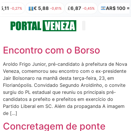
,11
€ 5,88
£
6,87
AR$ 100 = R
-0,27%
-0,61%
-0,45%
Quem somos
Publicação Legal
Encontro com o Borso
Aroldo Frigo Junior, pré-candidato à prefeitura de Nova
Veneza, comemorou seu encontro com o ex-presidente
Jair Bolsonaro na manhã desta terça-feira, 23, em
Florianópolis. Convidado Segundo Aroldinho, o convite
surgiu do PL estadual que reuniu os principais pré-
candidatos a prefeito e prefeitos em exercício do
Partido Liberal em SC. Além da propaganda A imagem
de […]
Concretagem de ponte