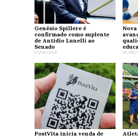
Genésio Spillere é
Nova 
confirmado como suplente
avanç
de Antídio Lunelli ao
quali
Senado
educa
07/08/2026
06/08/
PostVita inicia venda de
Atlet