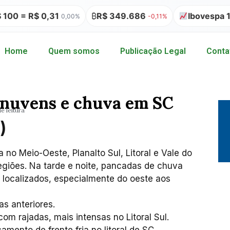
= R$ 0,31
₿
R$ 349.686
Ibovespa 172.
0,00%
-0,11%
Home
Quem somos
Publicação Legal
Conta
 nuvens e chuva em SC
e leitura
)
no Meio-Oeste, Planalto Sul, Litoral e Vale do
regiões. Na tarde e noite, pancadas de chuva
 localizados, especialmente do oeste aos
as anteriores.
om rajadas, mais intensas no Litoral Sul.
amento de frente fria no litoral de SC.