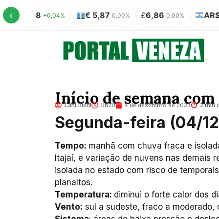
‹
$ 5,08
€ 5,87
£
6,86
AR$ 100 
+0,04%
0,00%
0,00%
Início de semana com
Lani Biehl
11h20
4 de dezembro de 2023
2 min d
Segunda-feira (04/12
Tempo:
manhã com chuva fraca e isolada 
Itajaí, e variação de nuvens nas demais 
isolada no estado com risco de temporais
planaltos.
Temperatura:
diminui o forte calor dos di
Vento:
sul a sudeste, fraco a moderado, c
Sistema
: áreas de baixa pressão e desloc