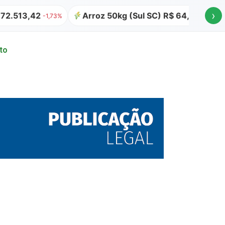
›
513,42
Arroz 50kg (Sul SC) R$ 64,00
Atual
-1,73%
to