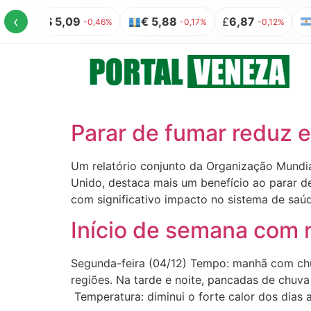
‹
US$ 5,09
€ 5,88
£
6,87
A
-0,46%
-0,17%
-0,12%
Parar de fumar reduz e
Um relatório conjunto da Organização Mundia
Unido, destaca mais um benefício ao parar d
com significativo impacto no sistema de saúde
Início de semana com
Segunda-feira (04/12) Tempo: manhã com chuva
regiões. Na tarde e noite, pancadas de chuva
Temperatura: diminui o forte calor dos dias a