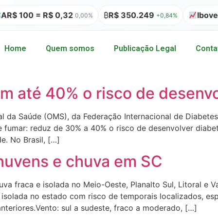
R$ 100 = R$ 0,32
₿
R$ 350.249
Iboves
0,00%
+0,84%
Home
Quem somos
Publicação Legal
Conta
m até 40% o risco de desenvo
l da Saúde (OMS), da Federação Internacional de Diabetes
e fumar: reduz de 30% a 40% o risco de desenvolver diabe
. No Brasil, […]
 nuvens e chuva em SC
 fraca e isolada no Meio-Oeste, Planalto Sul, Litoral e Va
 isolada no estado com risco de temporais localizados, es
nteriores.Vento: sul a sudeste, fraco a moderado, […]