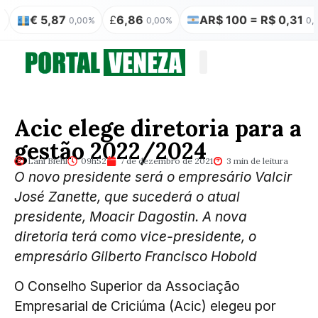
€ 5,87
£
6,86
AR$ 100 = R$ 0,31
0,00%
0,00%
0,00%
Quem somos
Publicação Legal
Acic elege diretoria para a
gestão 2022/2024
Lani Biehl
09h52
7 de dezembro de 2021
3 min de leitura
O novo presidente será o empresário Valcir
José Zanette, que sucederá o atual
presidente, Moacir Dagostin. A nova
diretoria terá como vice-presidente, o
empresário Gilberto Francisco Hobold
O Conselho Superior da Associação
Empresarial de Criciúma (Acic) elegeu por