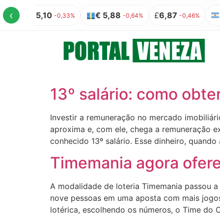
‹
US$ 5,10
€ 5,88
£
6,87
AR
-0,33%
-0,64%
-0,46%
13º salário: como obte
Investir a remuneração no mercado imobiliár
aproxima e, com ele, chega a remuneração ex
conhecido 13º salário. Esse dinheiro, quando
Timemania agora ofere
A modalidade de loteria Timemania passou a o
nove pessoas em uma aposta com mais jogos 
lotérica, escolhendo os números, o Time do 