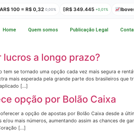
$ 100 = R$ 0,32
₿
R$ 349.445
Ibovesp
0,00%
+0,01%
Home
Quem somos
Publicação Legal
Conta
r lucros a longo prazo?
io tem se tornado uma opção cada vez mais segura e rentá
tra mais esperada pela grande parte dos brasileiros que t
 aplicado […]
ce opção por Bolão Caixa
ferecer a opção de apostas por Bolão Caixa desde a última
e/ou mais números, aumentando assim as chances de ganh
Coração […]