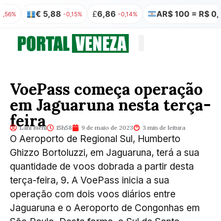
€ 5,88
£
6,86
AR$ 100 = R$ 0,31
-0,15%
-0,14%
-3
Quem somos
Publicação Legal
VoePass começa operação
em Jaguaruna nesta terça-
feira
Lani Biehl
15h58
9 de maio de 2023
3 min de leitura
O Aeroporto de Regional Sul, Humberto
Ghizzo Bortoluzzi, em Jaguaruna, terá a sua
quantidade de voos dobrada a partir desta
terça-feira, 9. A VoePass inicia a sua
operação com dois voos diários entre
Jaguaruna e o Aeroporto de Congonhas em