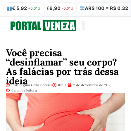
5,92
£
6,90
AR$ 100 = R$ 0,32
₿
+0,01%
-0,01%
0,00%
Quem somos
Publicação Legal
Você precisa
“desinflamar” seu corpo?
As falácias por trás dessa
ideia
Por Regina Célia Pereira
10h07
2 de dezembro de 2025
6 min de leitura