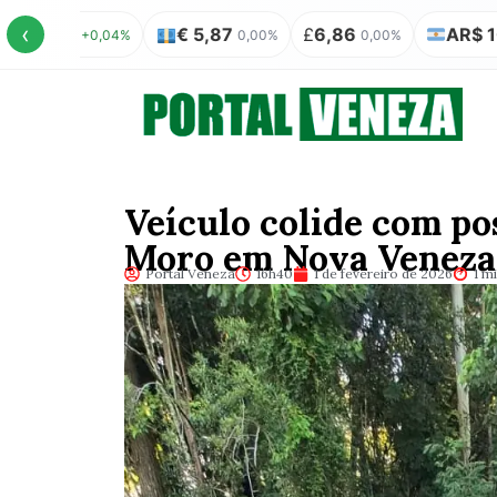
‹
€ 5,87
£
6,86
AR$ 100 = R$ 0,31
%
0,00%
0,00%
0
Veículo colide com po
Moro em Nova Veneza
Portal Veneza
16h40
1 de fevereiro de 2026
1 mi