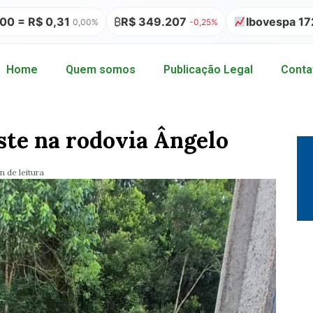
₿
R$ 349.207
Ibovespa 172.513,42
,00%
-0,25%
-1,73%
Home
Quem somos
Publicação Legal
Conta
ste na rodovia Ângelo
n de leitura