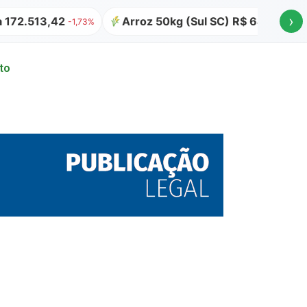
›
3,42
Arroz 50kg (Sul SC) R$ 64,00
Atualiz
-1,73%
to