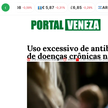
‹
,08
€ 5,87
£
6,85
AR$ 100 = 
-0,59%
-0,31%
-0,29%
Uso excessivo de anti
de doenças crônicas n
Por Fernanda Bassette
16h06
2 de outubro de 20