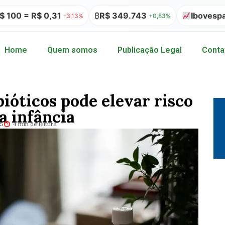
R$ 0,31
₿
R$ 349.743
Ibovespa 172.51
-3,13%
+0,83%
Home
Quem somos
Publicação Legal
Conta
bióticos pode elevar risco
a infância
25
4 min de leitura