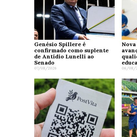
Genésio Spillere é
Nova 
confirmado como suplente
avanç
de Antídio Lunelli ao
quali
Senado
educa
07/08/2026
06/08/