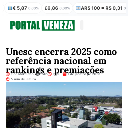
5,87
£
6,86
AR$ 100 = R$ 0,31
₿
R
0,00%
0,00%
0,00%
Quem somos
Publicação Legal
Unesc encerra 2025 como
referência nacional em
rankings e premiações
Por Marciano Bortolin
19h09
1 de janeiro de 2026
5 min de leitura