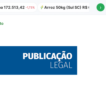
›
72.513,42
Arroz 50kg (Sul SC) R$ 64,00
At
-1,73%
to