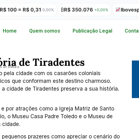
00 = R$ 0,31
₿
R$ 350.076
Ibovespa 1
0,00%
+0,00%
Home
Quem somos
Publicação Legal
Conta
ória de Tiradentes
n de leitura
 pela cidade com os casarões coloniais
ásticos que conformam este destino charmoso.
a cidade de Tiradentes preserva a sua história.
 e por atrações como a Igreja Matriz de Santo
rio, o Museu Casa Padre Toledo e o Museu de
 cidade.
 pequenos prazeres como apreciar o cenário do