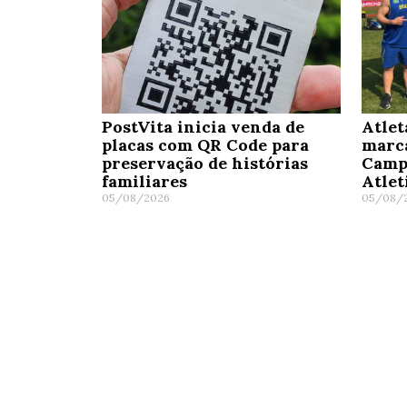
PostVita inicia venda de
Atlet
placas com QR Code para
marc
preservação de histórias
Camp
familiares
Atle
05/08/2026
05/08/