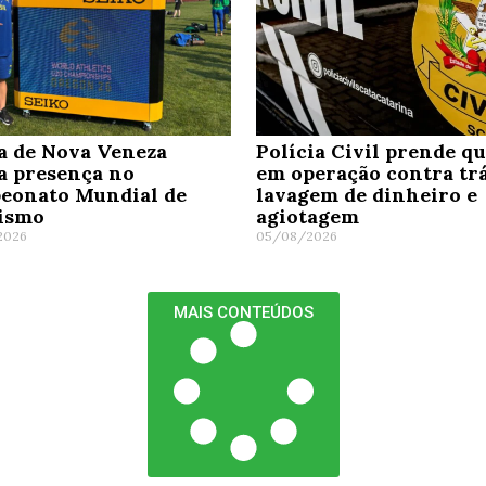
a de Nova Veneza
Polícia Civil prende q
a presença no
em operação contra trá
eonato Mundial de
lavagem de dinheiro e
tismo
agiotagem
2026
05/08/2026
MAIS CONTEÚDOS