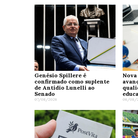
Genésio Spillere é
Nova 
confirmado como suplente
avanç
de Antídio Lunelli ao
quali
Senado
educa
07/08/2026
06/08/