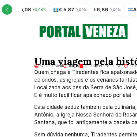
‹
US$ 5,08
€ 5,87
£
6,86
AR$ 1
+0,04%
0,00%
0,00%
Uma viagem pela hist
Willians Biehl
19h00
11 de fevereiro de 2018
2 mi
Quem chega a Tiradentes fica apaixonado
coloridos, as igrejas e os cenários fant
Localizada aos pés da Serra de São José, 
E é muito fácil ficar apaixonado por ela!
Esta cidade seduz também pela culinária,
Antônio, a Igreja Nossa Senhora do Rosá
Santana, que foi antigamente a cadeia da
Sem dúvida nenhuma, Tiradentes permite