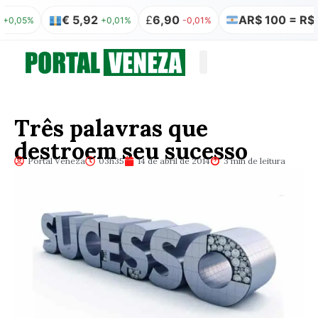
€ 5,92
£
6,90
AR$ 100 = R$ 0,32
%
+0,01%
-0,01%
Quem somos
Publicação Legal
Três palavras que
destroem seu sucesso
Portal Veneza
03h35
14 de abril de 2014
3 min de leitura