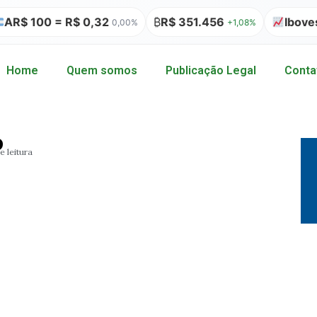
 100 = R$ 0,32
₿
R$ 351.456
Ibovespa
0,00%
+1,08%
Home
Quem somos
Publicação Legal
Conta
o
e leitura