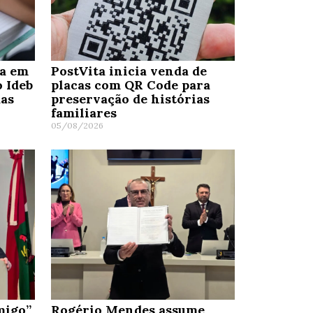
ra em
PostVita inicia venda de
o Ideb
placas com QR Code para
das
preservação de histórias
familiares
05/08/2026
migo”
Rogério Mendes assume