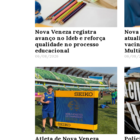
Nova Veneza registra
Nova 
avanço no Ideb e reforça
atual
qualidade no processo
vaci
educacional
Mult
06/08/2026
06/08/
Atleta de Nova Veneza
Políc