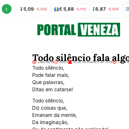
‹
US$ 5,09
€ 5,88
£
6,87
AR$
-0,35%
-0,11%
-0,05%
Todo silêncio fala alg
Lani Biehl
10h13
19 de dezembro de 2018
1 min d
Todo silêncio,
Pode falar mais,
Que palavras,
Ditas em catarse!
Todo silêncio,
Diz coisas que,
Emanam da mente,
Da imaginação,