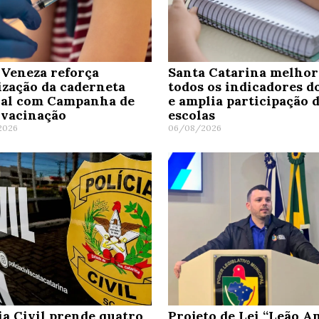
Veneza reforça
Santa Catarina melho
ização da caderneta
todos os indicadores d
nal com Campanha de
e amplia participação 
ivacinação
escolas
2026
06/08/2026
ia Civil prende quatro
Projeto de Lei “Leão A