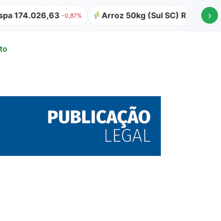
›
 174.026,63
Arroz 50kg (Sul SC) R$ 64,00
-0,87%
to