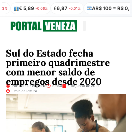
€ 5,89
£
6,87
AR$ 100 = R$ 0,32
-0,06%
-0,01%
0,00
Quem somos
Publicação Legal
Sul do Estado fecha
primeiro quadrimestre
com menor saldo de
empregos desde 2020
Por Deize Felisberto
10h50
4 de junho de 2026
3 min de leitura