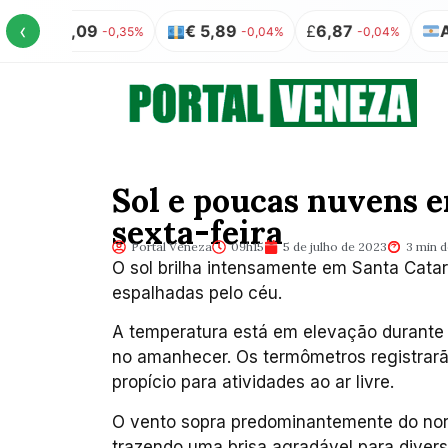
‹
S$ 5,09
€ 5,89
£
6,87
AR$ 1
-0,35%
-0,04%
-0,04%
Sol e poucas nuvens 
sexta-feira
Portal Veneza
09h15
5 de julho de 2023
3 min d
O sol brilha intensamente em Santa Catar
espalhadas pelo céu.
A temperatura está em elevação durante 
no amanhecer. Os termômetros registrarã
propício para atividades ao ar livre.
O vento sopra predominantemente do nor
trazendo uma brisa agradável para divers