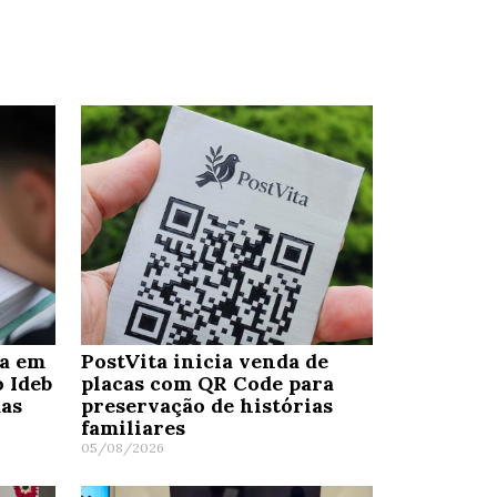
ra em
PostVita inicia venda de
o Ideb
placas com QR Code para
das
preservação de histórias
familiares
05/08/2026