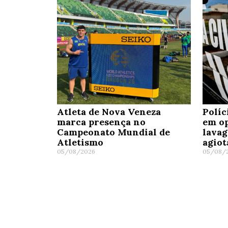
Atleta de Nova Veneza
Políc
marca presença no
em op
Campeonato Mundial de
lavag
Atletismo
agio
05/08/2026
05/08/