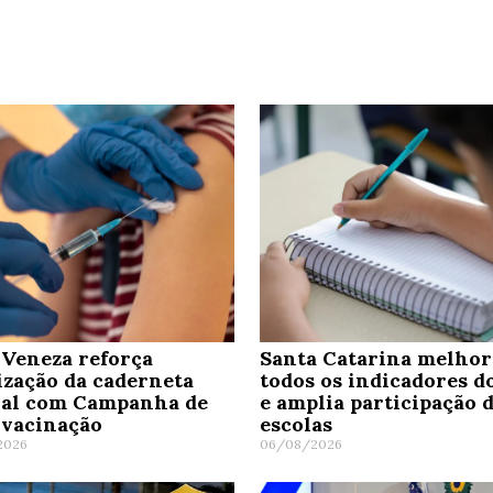
Veneza reforça
Santa Catarina melho
ização da caderneta
todos os indicadores d
nal com Campanha de
e amplia participação 
ivacinação
escolas
2026
06/08/2026