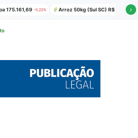
›
5.161,69
Arroz 50kg (Sul SC) R$ 64,00
At
-0,22%
to