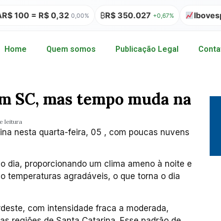
00 = R$ 0,32
₿
R$ 350.027
Ibovespa 17
0,00%
+0,67%
Home
Quem somos
Publicação Legal
Conta
em SC, mas tempo muda na
e leitura
ina nesta quarta-feira, 05 , com poucas nuvens
o dia, proporcionando um clima ameno à noite e
o temperaturas agradáveis, o que torna o dia
deste, com intensidade fraca a moderada,
as regiões de Santa Catarina. Esse padrão de