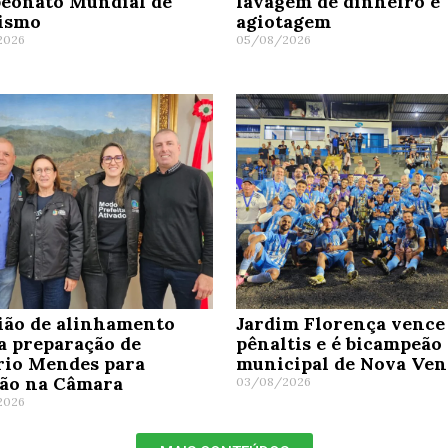
eonato Mundial de
lavagem de dinheiro e
tismo
agiotagem
2026
05/08/2026
ião de alinhamento
Jardim Florença vence
a preparação de
pênaltis e é bicampeão
rio Mendes para
municipal de Nova Ven
ção na Câmara
03/08/2026
2026