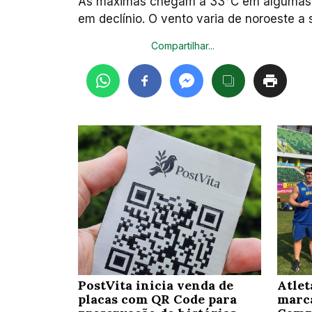
As máximas chegam a 33°C em algumas ár
em declínio. O vento varia de noroeste a 
Compartilhar...
PostVita inicia venda de
Atlet
placas com QR Code para
marc