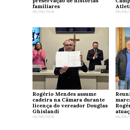
preservação de histórias
Camp
familiares
Atle
05/08/2026
05/08/
Rogério Mendes assume
Reun
cadeira na Câmara durante
marc
licença do vereador Douglas
Rogé
Ghislandi
atua
04/08/2026
04/08/