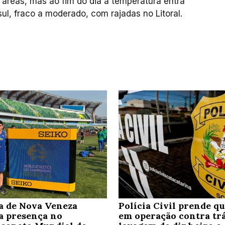
eas, mas ao fim do dia a temperatura entra
sul, fraco a moderado, com rajadas no Litoral.
a de Nova Veneza
Polícia Civil prende q
a presença no
em operação contra trá