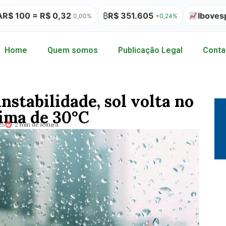
 = R$ 0,32
₿
R$ 351.605
Ibovespa 177.
0,00%
+0,24%
Home
Quem somos
Publicação Legal
Conta
stabilidade, sol volta no
ima de 30°C
25
2 min de leitura