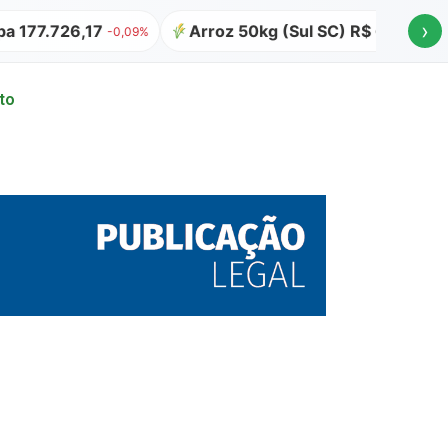
›
726,17
Arroz 50kg (Sul SC) R$ 64,00
Atua
-0,09%
to