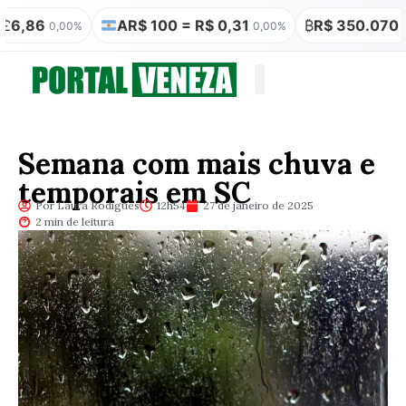
86
AR$ 100 = R$ 0,31
₿
R$ 350.070
0,00%
0,00%
0,00%
Quem somos
Publicação Legal
Semana com mais chuva e
temporais em SC
Por Laura Rodigues
12h54
27 de janeiro de 2025
2 min de leitura