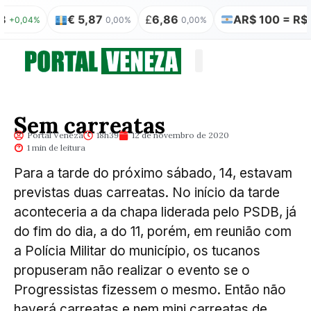
€ 5,87
£
6,86
AR$ 100 = R$ 0,31
04%
0,00%
0,00%
Quem somos
Publicação Legal
Sem carreatas
Portal Veneza
18h39
12 de novembro de 2020
1 min de leitura
Para a tarde do próximo sábado, 14, estavam
previstas duas carreatas. No início da tarde
aconteceria a da chapa liderada pelo PSDB, já
do fim do dia, a do 11, porém, em reunião com
a Polícia Militar do município, os tucanos
propuseram não realizar o evento se o
Progressistas fizessem o mesmo. Então não
haverá carreatas e nem mini carreatas de