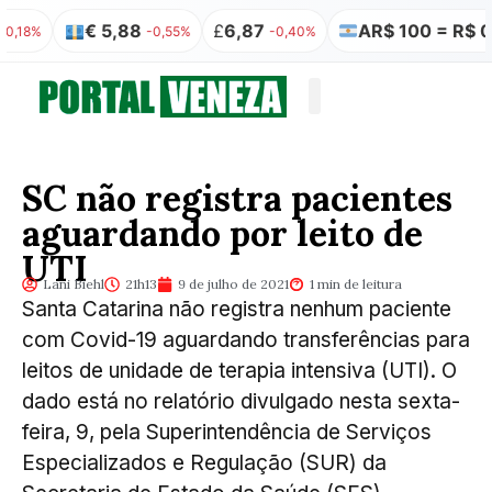
€ 5,88
£
6,87
AR$ 100 = R$ 0,32
%
-0,55%
-0,40%
Quem somos
Publicação Legal
SC não registra pacientes
aguardando por leito de
UTI
Lani Biehl
21h13
9 de julho de 2021
1 min de leitura
Santa Catarina não registra nenhum paciente
com Covid-19 aguardando transferências para
leitos de unidade de terapia intensiva (UTI). O
dado está no relatório divulgado nesta sexta-
feira, 9, pela Superintendência de Serviços
Especializados e Regulação (SUR) da