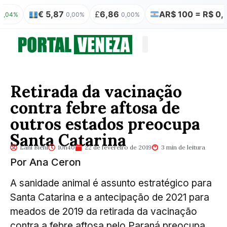
€ 5,87
£
6,86
AR$ 100 = R$ 0,31
0,00%
0,00%
0,00
Quem somos
Publicação Legal
Retirada da vacinação
contra febre aftosa de
outros estados preocupa
Santa Catarina
Lani Biehl
10h40
22 de fevereiro de 2019
3 min de leitura
Por Ana Ceron
A sanidade animal é assunto estratégico para
Santa Catarina e a antecipação de 2021 para
meados de 2019 da retirada da vacinação
contra a febre aftosa pelo Paraná preocupa