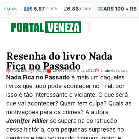
€ 5,87
£
6,86
AR$ 100 = R$ 0,31
4%
0,00%
0,00%
0
Quem somos
Publicação Legal
Resenha do livro Nada
Fica no Passado
Lani Biehl
00h26
29 de fevereiro de 2024
2 min de leitura
Nada Fica no Passado
é mais um daqueles
livros que tudo pode acontecer no final, por
isso é tão interessante e viciante. O que será
que vai acontecer? Quem tem culpa? Quais as
motivações para os crimes? A autora
Jennifer Hillier
se supera na construção
dessa história, com pequenas surpresas no
caminho e não poupando ninguém, porque