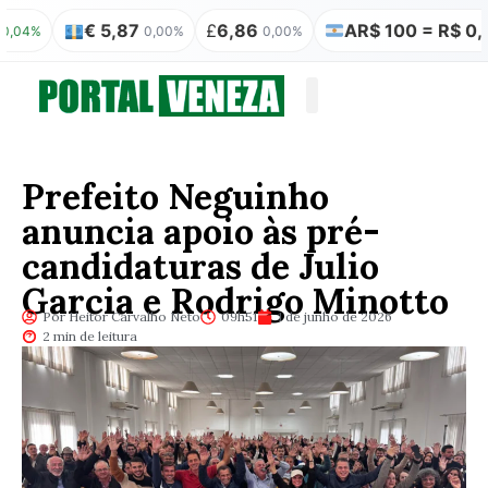
€ 5,87
£
6,86
AR$ 100 = R$ 0,31
0,00%
0,00%
0,0
Quem somos
Publicação Legal
Prefeito Neguinho
anuncia apoio às pré-
candidaturas de Julio
Garcia e Rodrigo Minotto
Por Heitor Carvalho Neto
09h51
1 de junho de 2026
2 min de leitura