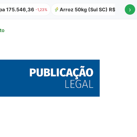
›
546,36
Arroz 50kg (Sul SC) R$ 64,00
Atual
-1,23%
to