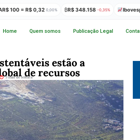
= R$ 0,32
₿
R$ 348.158
Ibovespa 175.
0,00%
-0,35%
Home
Quem somos
Publicação Legal
Conta
stentáveis estão a
lobal de recursos
3 min de leitura