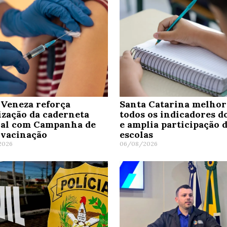
Veneza reforça
Santa Catarina melho
ização da caderneta
todos os indicadores d
nal com Campanha de
e amplia participação 
ivacinação
escolas
2026
06/08/2026