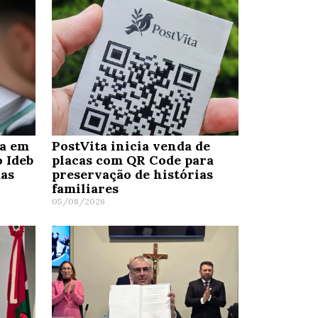
ra em
PostVita inicia venda de
o Ideb
placas com QR Code para
das
preservação de histórias
familiares
05/08/2026