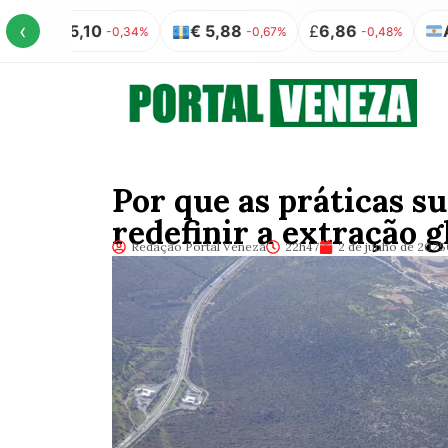
‹
5,10
€ 5,88
£
6,86
AR$ 100 
-0,34%
-0,67%
-0,48%
Por que as práticas su
redefinir a extração g
Redação Portal Veneza
22h47
2 de junho de 2025