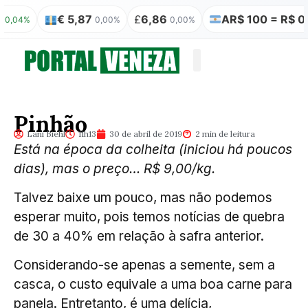
€ 5,87
£
6,86
AR$ 100 = R$ 0,31
0,00%
0,00%
0,00
Quem somos
Publicação Legal
Pinhão
Lani Biehl
11h13
30 de abril de 2019
2 min de leitura
Está na época da colheita (iniciou há poucos
dias), mas o preço… R$ 9,00/kg.
Talvez baixe um pouco, mas não podemos
esperar muito, pois temos notícias de quebra
de 30 a 40% em relação à safra anterior.
Considerando-se apenas a semente, sem a
casca, o custo equivale a uma boa carne para
panela. Entretanto, é uma delícia,