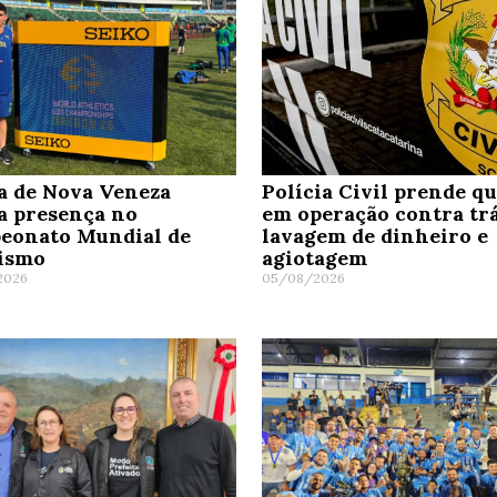
a de Nova Veneza
Polícia Civil prende q
a presença no
em operação contra trá
eonato Mundial de
lavagem de dinheiro e
tismo
agiotagem
2026
05/08/2026