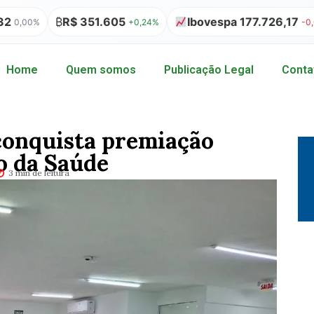
₿
R$ 351.605
Ibovespa 177.726,17
+0,24%
-0,09%
Home
Quem somos
Publicação Legal
Conta
conquista premiação
o da Saúde
3 min de leitura