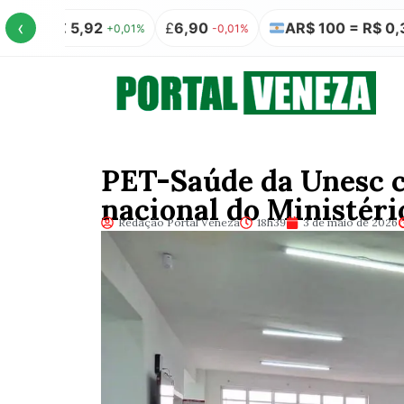
‹
€ 5,92
£
6,90
AR$ 100 = R$ 0,32
+0,01%
-0,01%
0,00%
PET-Saúde da Unesc 
nacional do Ministéri
Redação Portal Veneza
18h39
3 de maio de 2026