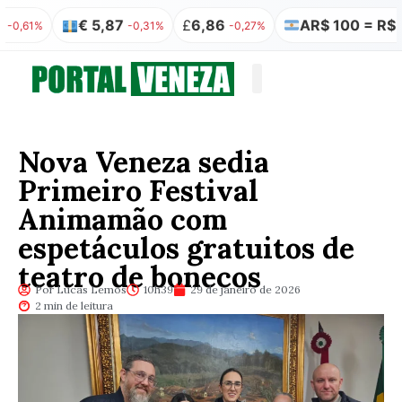
€ 5,87
£
6,86
AR$ 100 = R$ 0,31
%
-0,31%
-0,27%
-
Quem somos
Publicação Legal
Nova Veneza sedia
Primeiro Festival
Animamão com
espetáculos gratuitos de
teatro de bonecos
Por Lucas Lemos
10h39
29 de janeiro de 2026
2 min de leitura