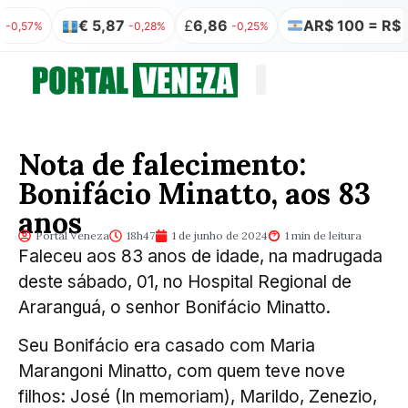
€ 5,87
£
6,86
AR$ 100 = R$ 0,3
57%
-0,28%
-0,25%
Quem somos
Publicação Legal
Nota de falecimento:
Bonifácio Minatto, aos 83
anos
Portal Veneza
18h47
1 de junho de 2024
1 min de leitura
Faleceu aos 83 anos de idade, na madrugada
deste sábado, 01, no Hospital Regional de
Araranguá, o senhor Bonifácio Minatto.
Seu Bonifácio era casado com Maria
Marangoni Minatto, com quem teve nove
filhos: José (In memoriam), Marildo, Zenezio,