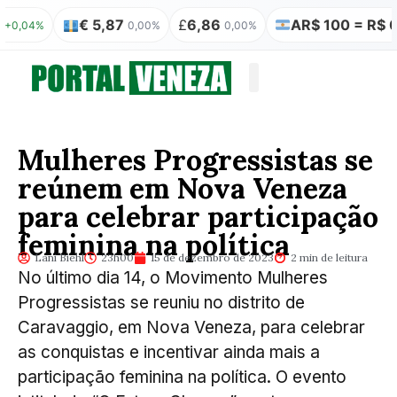
€ 5,87
£
6,86
AR$ 100 = R$ 0,31
0,00%
0,00%
0,00
Quem somos
Publicação Legal
Mulheres Progressistas se
reúnem em Nova Veneza
para celebrar participação
feminina na política
Lani Biehl
23h00
15 de dezembro de 2023
2 min de leitura
No último dia 14, o Movimento Mulheres
Progressistas se reuniu no distrito de
Caravaggio, em Nova Veneza, para celebrar
as conquistas e incentivar ainda mais a
participação feminina na política. O evento