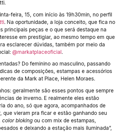
ti.
ta-feira, 15, com início às 19h30min, no perfil
ti
. Na oportunidade, a loja conceito, que fica no
s principais peças e o que será destaque na
interesse em prestigiar, ao mesmo tempo em que
ra esclarecer dúvidas, também por meio da
cial:
@markatplaceoficial
.
sentadas? Do feminino ao masculino, passando
s, dicas de composições, estampas e acessórios
erente da Mark at Place, Helen Moraes.
tinhos: geralmente são esses pontos que sempre
cias de inverno. E realmente eles estão
fria do ano, só que agora, acompanhados de
r
, que vieram pra ficar e estão ganhando seu
,
color bloking
ou com mix de estampas,
pesados e deixando a estação mais iluminada”,