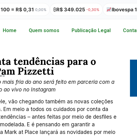
= R$ 0,31
₿
R$ 349.025
Ibovespa 172.5
0,00%
-0,30%
Home
Quem somos
Publicação Legal
Conta
ta tendências para o
Pam Pizzetti
ura
mais fria do ano será feito em parceria com a
o ao vivo no Instagram
 ele, vão chegando também as novas coleções
. Em meio a todos os cuidados por conta da
ndências – antes feitas por meio de desfiles e
emodelada. E é pensando em garantir a
a Mark at Place lançará as novidades por meio