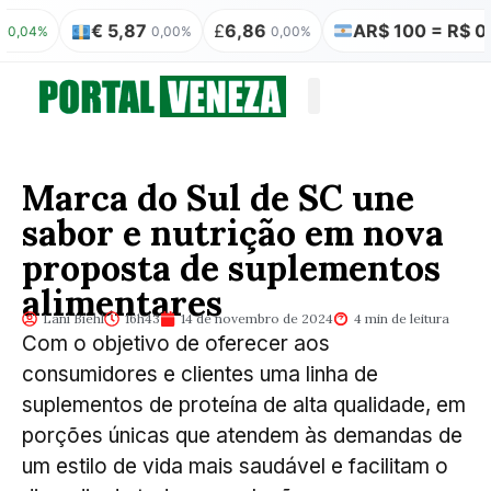
€ 5,87
£
6,86
AR$ 100 = R$ 0,31
%
0,00%
0,00%
0,
Quem somos
Publicação Legal
Marca do Sul de SC une
sabor e nutrição em nova
proposta de suplementos
alimentares
Lani Biehl
16h43
14 de novembro de 2024
4 min de leitura
Com o objetivo de oferecer aos
consumidores e clientes uma linha de
suplementos de proteína de alta qualidade, em
porções únicas que atendem às demandas de
um estilo de vida mais saudável e facilitam o