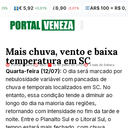
€ 5,92
£
6,90
AR$ 100 = R$ 0,32
+0,01%
-0,01%
0,00%
Quem somos
Publicação Legal
Mais chuva, vento e baixa
temperatura em SC
Portal Veneza
11h27
12 de julho de 2023
3 min de leitura
Quarta-feira (12/07):
O dia será marcado por
nebulosidade variável com pancadas de
chuva e temporais localizados em SC. No
entanto, essa condição tende a diminuir ao
longo do dia na maioria das regiões,
retornando com intensidade no fim da tarde e
noite. Entre o Planalto Sul e o Litoral Sul, o
tempo estará mais fechado, com chuva