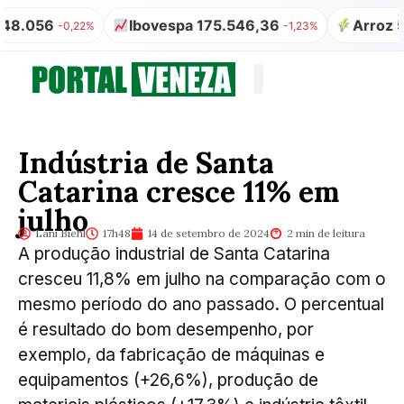
056
Ibovespa 175.546,36
Arroz 50kg 
-0,22%
-1,23%
Quem somos
Publicação Legal
Indústria de Santa
Catarina cresce 11% em
julho
Lani Biehl
17h48
14 de setembro de 2024
2 min de leitura
A produção industrial de Santa Catarina
cresceu 11,8% em julho na comparação com o
mesmo período do ano passado. O percentual
é resultado do bom desempenho, por
exemplo, da fabricação de máquinas e
equipamentos (+26,6%), produção de