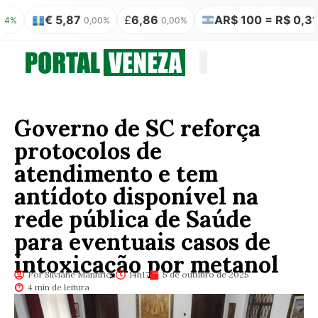
€ 5,87
£
6,86
AR$ 100 = R$ 0,31
0,00%
0,00%
0,00%
Quem somos
Publicação Legal
Governo de SC reforça
protocolos de
atendimento e tem
antídoto disponível na
rede pública de Saúde
para eventuais casos de
intoxicação por metanol
Por Silviane Mannrich
14h17
5 de outubro de 2025
4 min de leitura