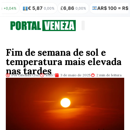
€ 5,87
£
6,86
AR$ 100 = R$ 0,31
04%
0,00%
0,00%
Quem somos
Publicação Legal
Fim de semana de sol e
temperatura mais elevada
nas tardes
Por Gilsânia Cruz
10h57
3 de maio de 2025
2 min de leitura