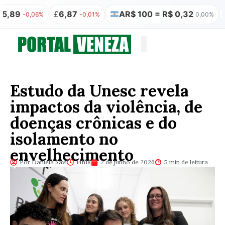
£
6,87
AR$ 100 = R$ 0,32
₿
R$ 347.
6%
-0,01%
0,00%
Quem somos
Publicação Legal
Estudo da Unesc revela
impactos da violência, de
doenças crônicas e do
isolamento no
envelhecimento
Por Daniela Savi
14h18
2 de junho de 2026
5 min de leitura