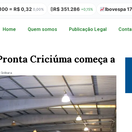
2
₿
R$ 351.286
Ibovespa 177.726,17
0,00%
+0,15%
-0,0
Home
Quem somos
Publicação Legal
Conta
aPronta Criciúma começa a
 leitura