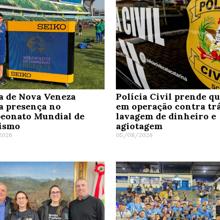
a de Nova Veneza
Polícia Civil prende q
a presença no
em operação contra trá
eonato Mundial de
lavagem de dinheiro e
tismo
agiotagem
2026
05/08/2026