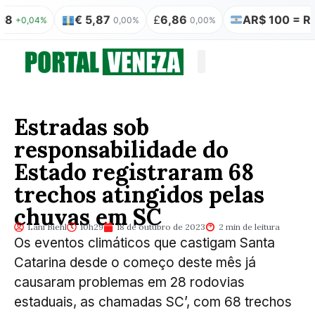
€ 5,87
£
6,86
AR$ 100 = R$ 0,3
,04%
0,00%
0,00%
Quem somos
Publicação Legal
Estradas sob
responsabilidade do
Estado registraram 68
trechos atingidos pelas
chuvas em SC
Lani Biehl
10h29
18 de outubro de 2023
2 min de leitura
Os eventos climáticos que castigam Santa
Catarina desde o começo deste mês já
causaram problemas em 28 rodovias
estaduais, as chamadas SC’, com 68 trechos