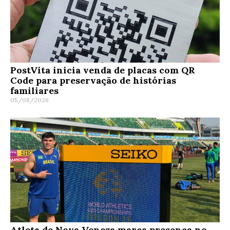
PostVita inicia venda de placas com QR
Code para preservação de histórias
familiares
05/08/2026
Atleta de Nova Veneza marca presença no