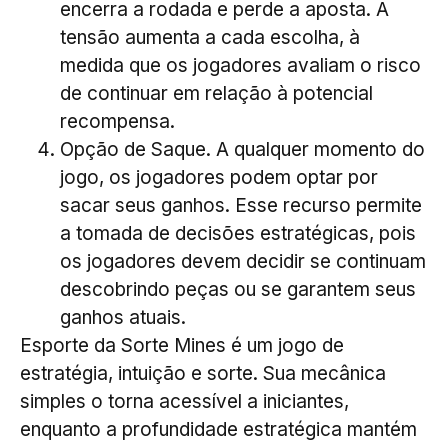
encerra a rodada e perde a aposta. A
tensão aumenta a cada escolha, à
medida que os jogadores avaliam o risco
de continuar em relação à potencial
recompensa.
Opção de Saque. A qualquer momento do
jogo, os jogadores podem optar por
sacar seus ganhos. Esse recurso permite
a tomada de decisões estratégicas, pois
os jogadores devem decidir se continuam
descobrindo peças ou se garantem seus
ganhos atuais.
Esporte da Sorte Mines é um jogo de
estratégia, intuição e sorte. Sua mecânica
simples o torna acessível a iniciantes,
enquanto a profundidade estratégica mantém