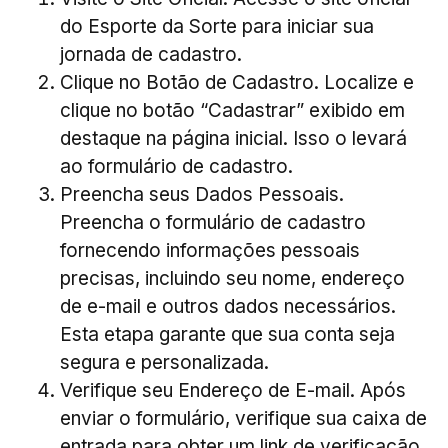
do Esporte da Sorte para iniciar sua
jornada de cadastro.
Clique no Botão de Cadastro. Localize e
clique no botão “Cadastrar” exibido em
destaque na página inicial. Isso o levará
ao formulário de cadastro.
Preencha seus Dados Pessoais.
Preencha o formulário de cadastro
fornecendo informações pessoais
precisas, incluindo seu nome, endereço
de e-mail e outros dados necessários.
Esta etapa garante que sua conta seja
segura e personalizada.
Verifique seu Endereço de E-mail. Após
enviar o formulário, verifique sua caixa de
entrada para obter um link de verificação.