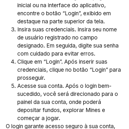
inicial ou na interface do aplicativo,
encontre o botão “Login”, exibido em
destaque na parte superior da tela.
Insira suas credenciais. Insira seu nome
de usuário registrado no campo
designado. Em seguida, digite sua senha
com cuidado para evitar erros.
Clique em “Login”. Após inserir suas
credenciais, clique no botão “Login” para
prosseguir.
Acesse sua conta. Após o login bem-
sucedido, você será direcionado para o
painel da sua conta, onde poderá
depositar fundos, explorar Mines e
começar a jogar.
O login garante acesso seguro à sua conta,