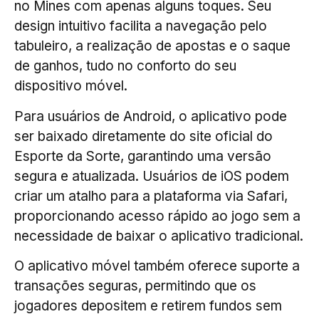
no Mines com apenas alguns toques. Seu
design intuitivo facilita a navegação pelo
tabuleiro, a realização de apostas e o saque
de ganhos, tudo no conforto do seu
dispositivo móvel.
Para usuários de Android, o aplicativo pode
ser baixado diretamente do site oficial do
Esporte da Sorte, garantindo uma versão
segura e atualizada. Usuários de iOS podem
criar um atalho para a plataforma via Safari,
proporcionando acesso rápido ao jogo sem a
necessidade de baixar o aplicativo tradicional.
O aplicativo móvel também oferece suporte a
transações seguras, permitindo que os
jogadores depositem e retirem fundos sem