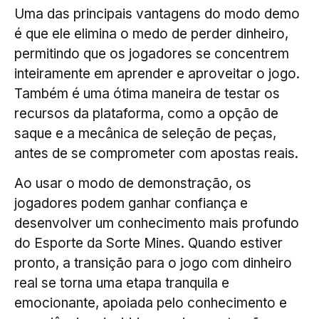
Uma das principais vantagens do modo demo
é que ele elimina o medo de perder dinheiro,
permitindo que os jogadores se concentrem
inteiramente em aprender e aproveitar o jogo.
Também é uma ótima maneira de testar os
recursos da plataforma, como a opção de
saque e a mecânica de seleção de peças,
antes de se comprometer com apostas reais.
Ao usar o modo de demonstração, os
jogadores podem ganhar confiança e
desenvolver um conhecimento mais profundo
do Esporte da Sorte Mines. Quando estiver
pronto, a transição para o jogo com dinheiro
real se torna uma etapa tranquila e
emocionante, apoiada pelo conhecimento e