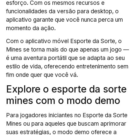
esforço. Com os mesmos recursos e
funcionalidades da versão para desktop, o
aplicativo garante que você nunca perca um
momento da ação.
Com o aplicativo móvel Esporte da Sorte, o
Mines se torna mais do que apenas um jogo —
é uma aventura portátil que se adapta ao seu
estilo de vida, oferecendo entretenimento sem
fim onde quer que você vá.
Explore o esporte da sorte
mines com o modo demo
Para jogadores iniciantes no Esporte da Sorte
Mines ou para aqueles que buscam aprimorar
suas estratégias, o modo demo oferece a