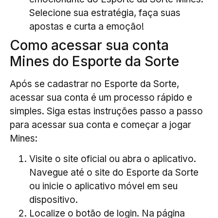
Selecione sua estratégia, faça suas
apostas e curta a emoção!
Como acessar sua conta
Mines do Esporte da Sorte
Após se cadastrar no Esporte da Sorte,
acessar sua conta é um processo rápido e
simples. Siga estas instruções passo a passo
para acessar sua conta e começar a jogar
Mines:
Visite o site oficial ou abra o aplicativo.
Navegue até o site do Esporte da Sorte
ou inicie o aplicativo móvel em seu
dispositivo.
Localize o botão de login. Na página