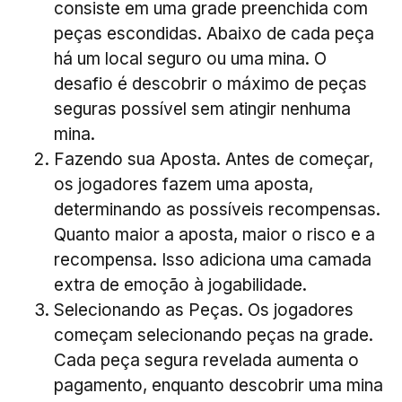
consiste em uma grade preenchida com
peças escondidas. Abaixo de cada peça
há um local seguro ou uma mina. O
desafio é descobrir o máximo de peças
seguras possível sem atingir nenhuma
mina.
Fazendo sua Aposta. Antes de começar,
os jogadores fazem uma aposta,
determinando as possíveis recompensas.
Quanto maior a aposta, maior o risco e a
recompensa. Isso adiciona uma camada
extra de emoção à jogabilidade.
Selecionando as Peças. Os jogadores
começam selecionando peças na grade.
Cada peça segura revelada aumenta o
pagamento, enquanto descobrir uma mina