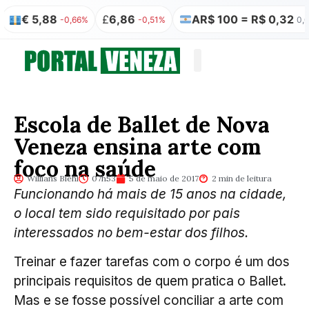
£
6,86
AR$ 100 = R$ 0,32
₿
R$ 348.
%
-0,51%
0,00%
Quem somos
Publicação Legal
Escola de Ballet de Nova
Veneza ensina arte com
foco na saúde
Willians Biehl
07h53
5 de maio de 2017
2 min de leitura
Funcionando há mais de 15 anos na cidade,
o local tem sido requisitado por pais
interessados no bem-estar dos filhos.
Treinar e fazer tarefas com o corpo é um dos
principais requisitos de quem pratica o Ballet.
Mas e se fosse possível conciliar a arte com