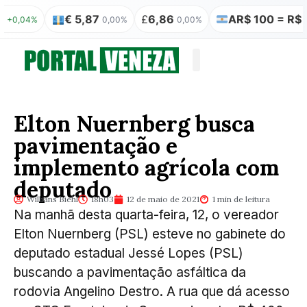
€ 5,87
£
6,86
AR$ 100 = R$ 0,31
04%
0,00%
0,00%
Quem somos
Publicação Legal
Elton Nuernberg busca
pavimentação e
implemento agrícola com
deputado
Willians Biehl
18h03
12 de maio de 2021
1 min de leitura
Na manhã desta quarta-feira, 12, o vereador
Elton Nuernberg (PSL) esteve no gabinete do
deputado estadual Jessé Lopes (PSL)
buscando a pavimentação asfáltica da
rodovia Angelino Destro. A rua que dá acesso