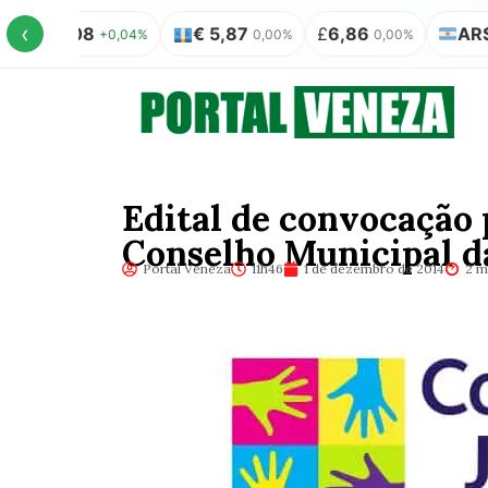
‹
 5,08
€ 5,87
£
6,86
AR$ 100 
+0,04%
0,00%
0,00%
Edital de convocação
Conselho Municipal d
Portal Veneza
11h46
1 de dezembro de 2014
2 m