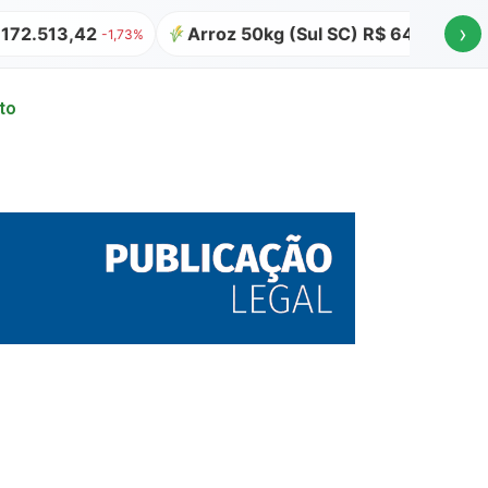
›
513,42
Arroz 50kg (Sul SC) R$ 64,00
Atual
-1,73%
to