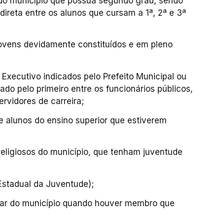
a do município que possua segundo grau, sendo
direta entre os alunos que cursam a 1ª, 2ª e 3ª
jovens devidamente constituídos e em pleno
 Executivo indicados pelo Prefeito Municipal ou
do pelo primeiro entre os funcionários públicos,
rvidores de carreira;
e alunos do ensino superior que estiverem
religiosos do município, que tenham juventude
Estadual da Juventude);
elar do município quando houver membro que