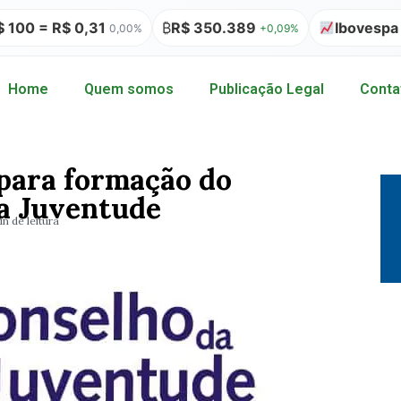
= R$ 0,31
₿
R$ 350.389
Ibovespa 172.
0,00%
+0,09%
Home
Quem somos
Publicação Legal
Conta
 para formação do
a Juventude
in de leitura