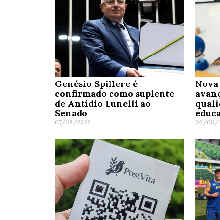
Genésio Spillere é
Nova 
confirmado como suplente
avanç
de Antídio Lunelli ao
quali
Senado
educa
07/08/2026
06/08/