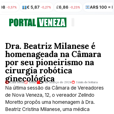
€ 5,87
£
6,86
AR$ 100 = R$ 0,
0,57%
-0,27%
-0,23%
Quem somos
Publicação Legal
Dra. Beatriz Milanese é
homenageada na Câmara
por seu pioneirismo na
cirurgia robótica
ginecológica
Lani Biehl
10h15
13 de março de 2024
1 min de leitura
Na última sessão da Câmara de Vereadores
de Nova Veneza, 12, o vereador Zelindo
Moretto propôs uma homenagem à Dra.
Beatriz Cristina Milanese, uma médica