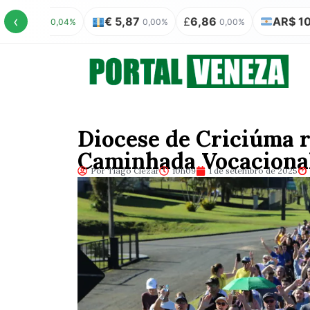
‹
€ 5,87
£
6,86
AR$ 100 = R$ 0,31
%
0,00%
0,00%
0
Diocese de Criciúma r
Caminhada Vocaciona
Por Tiago Clezar
10h09
1 de setembro de 2025