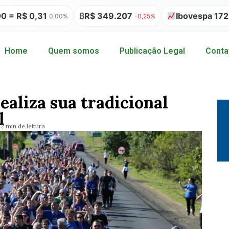
₿
R$ 349.207
Ibovespa 172.513,42
,00%
-0,25%
-1,73%
Home
Quem somos
Publicação Legal
Conta
ealiza sua tradicional
l
2 min de leitura