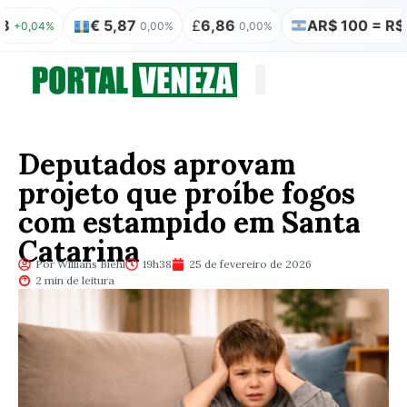
€ 5,87
£
6,86
AR$ 100 = R$ 0,31
04%
0,00%
0,00%
Quem somos
Publicação Legal
Deputados aprovam
projeto que proíbe fogos
com estampido em Santa
Catarina
Por Willians Biehl
19h38
25 de fevereiro de 2026
2 min de leitura