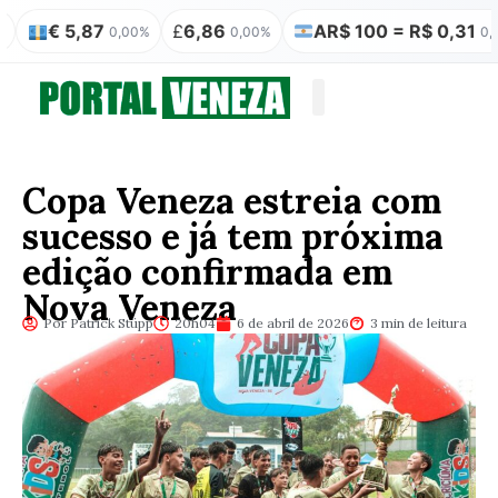
87
£
6,86
AR$ 100 = R$ 0,31
₿
R$ 
0,00%
0,00%
0,00%
Quem somos
Publicação Legal
Copa Veneza estreia com
sucesso e já tem próxima
edição confirmada em
Nova Veneza
Por Patrick Stüpp
20h04
6 de abril de 2026
3 min de leitura